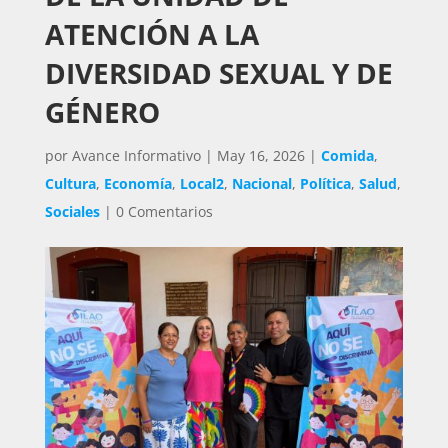
ATENCIÓN A LA
DIVERSIDAD SEXUAL Y DE
GÉNERO
por
Avance Informativo
|
May 16, 2026
|
Comida
,
Cultura
,
Economía
,
Local2
,
Nacional
,
Política
,
Salud
,
Sociales
|
0 Comentarios