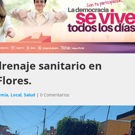
drenaje sanitario en
Flores.
omía
,
Local
,
Salud
|
0 Comentarios