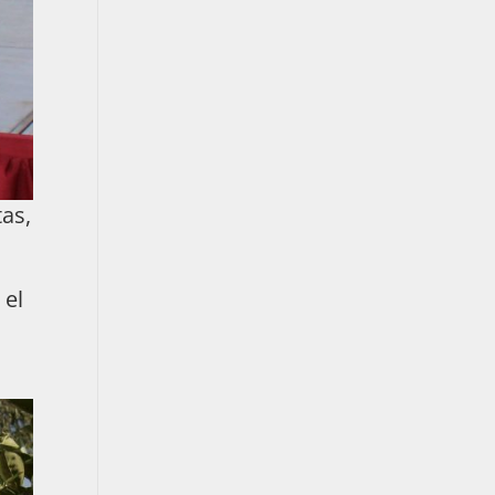
as,
 el