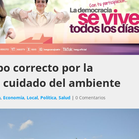
o correcto por la
l cuidado del ambiente
a
,
Economía
,
Local
,
Política
,
Salud
|
0 Comentarios