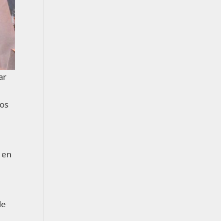
ar
los
 en
de