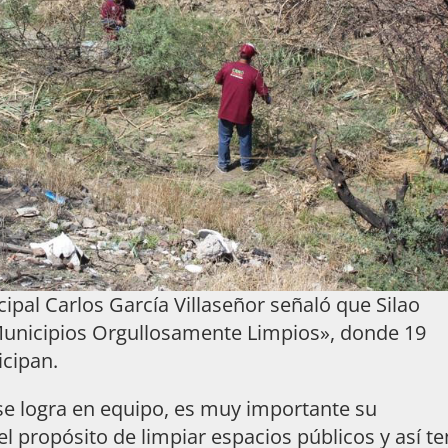
ipal Carlos García Villaseñor señaló que Silao
Municipios Orgullosamente Limpios», donde 19
cipan.
se logra en equipo, es muy importante su
l propósito de limpiar espacios públicos y así te