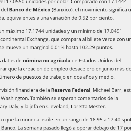
ivel 17.0550 unidades por dólar. Comparado con 17.1444
s del
Banco de México
(Banxico), el movimiento significa 
, equivalentes a una variación de 0.52 por ciento.
n un máximo 17.1744 unidades y un mínimo de 17.0491
rcontinental Exchange, que compara al billete verde con u
 se mueve un marginal 0.01% hasta 102.29 puntos.
s datos de
nómina no agrícola
de Estados Unidos del
trar que la creación de empleo desaceleró en junio más de
úmero de puestos de trabajo en dos años y medio.
visión financiera de la
Reserva Federal
, Michael Barr, es
en Washington. También se esperan comentarios de la
ry Daly, y la jefa en Cleveland, Loretta Mester.
sto que la moneda oscile en un rango de 16.95 a 17.40 spo
CI Banco. La semana pasado llegó a operar debajo de 17 po