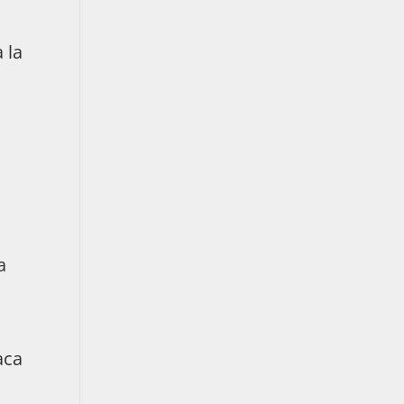
 la
a
a
aca