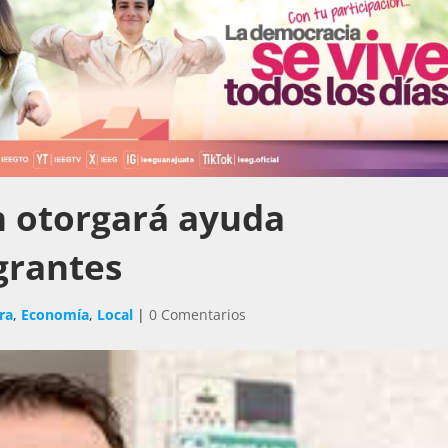
n otorgará ayuda
grantes
ra
,
Economía
,
Local
|
0 Comentarios