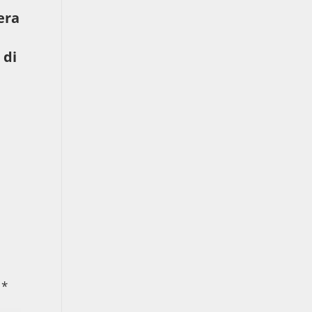
era
 di
n
*