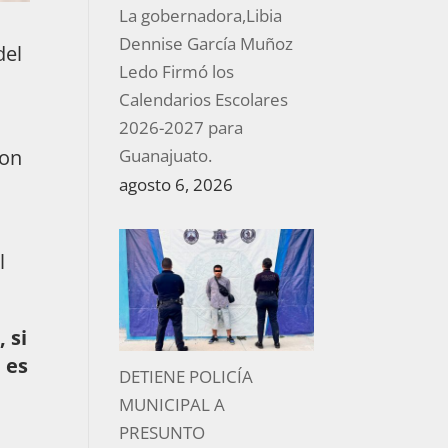
La gobernadora,Libia
Dennise García Muñoz
del
Ledo Firmó los
Calendarios Escolares
2026-2027 para
con
Guanajuato.
agosto 6, 2026
l
 si
 es
DETIENE POLICÍA
MUNICIPAL A
PRESUNTO