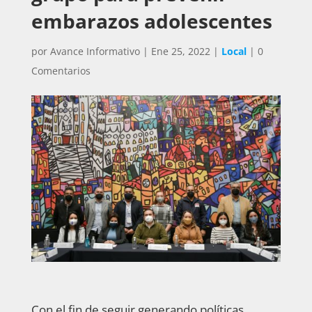
embarazos adolescentes
por
Avance Informativo
|
Ene 25, 2022
|
Local
|
0
Comentarios
Con el fin de seguir generando políticas