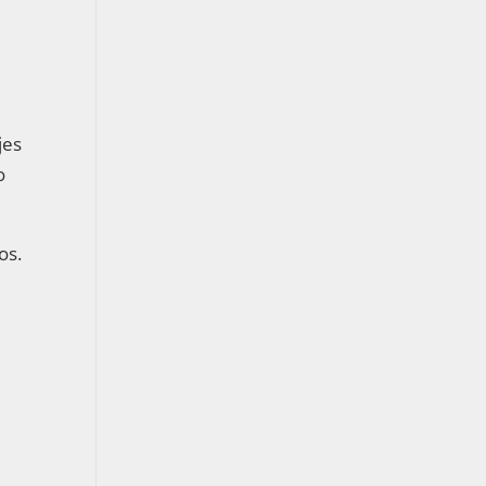
jes
o
os.