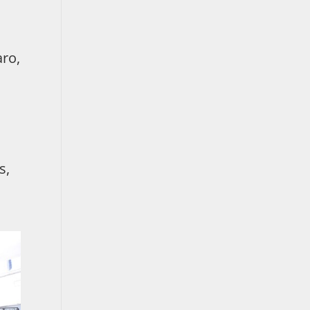
aro,
s,