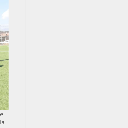
se
la