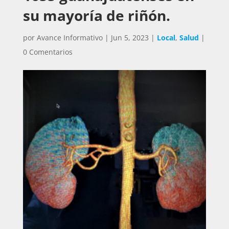
su mayoría de riñón.
por
Avance Informativo
|
Jun 5, 2023
|
Local
,
Salud
|
0 Comentarios