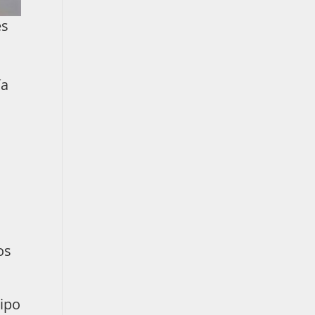
es
ía
os
tipo