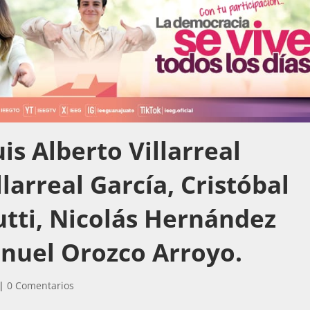
s Alberto Villarreal
llarreal García, Cristóbal
utti, Nicolás Hernández
anuel Orozco Arroyo.
|
0 Comentarios