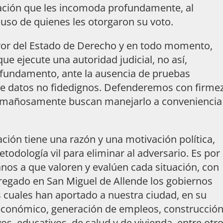
ación que les incomoda profundamente, al
luso de quienes les otorgaron su voto.
vor del Estado de Derecho y en todo momento,
e ejecute una autoridad judicial, no así,
 fundamento, ante la ausencia de pruebas
 de datos no fidedignos. Defenderemos con firme
s mañosamente buscan manejarlo a conveniencia
ción tiene una razón y una motivación política,
todología vil para eliminar al adversario. Es por
nos a que valoren y evalúen cada situación, con
regado en San Miguel de Allende los gobiernos
 cuales han aportado a nuestra ciudad, en su
 económico, generación de empleos, construcció
os, educativos, de salud y de vivienda, entre otro