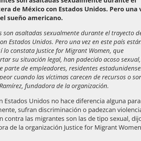
antes son asaltadas sexualmente durante el
ntera de México con Estados Unidos. Pero una 
r el sueño americano.
s son asaltadas sexualmente durante el trayecto d
con Estados Unidos. Pero una vez en este país está
Así lo constata Justice for Migrant Women, que
tar su situación legal, han padecido acoso sexual,
 de parte de empleadores, residentes estadunidense
 peor cuando las víctimas carecen de recursos o so
amírez, fundadora de la organización.
 en Estados Unidos no hace diferencia alguna para
ente, sufran discriminación o padezcan violenci
contra las migrantes son las de tipo sexual, dij
a de la organización Justice for Migrant Wome