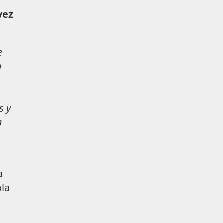
vez
e
n
s y
n
a
ola
n