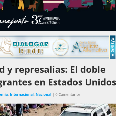
 y represalias: El doble
igrantes en Estados Unido
omía
,
Internacional
,
Nacional
|
0 Comentarios