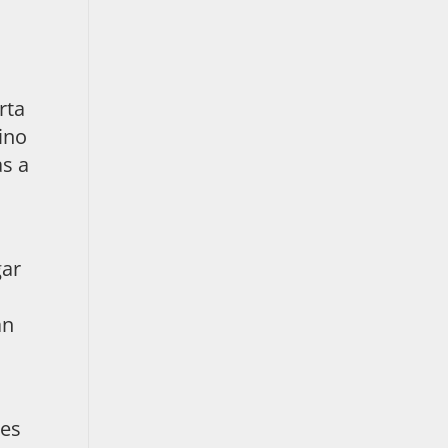
rta
ino
as a
gar
an
 es